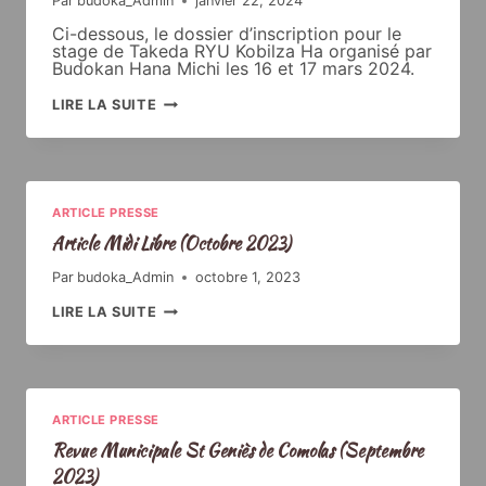
Par
budoka_Admin
janvier 22, 2024
Ci-dessous, le dossier d’inscription pour le
stage de Takeda RYU Kobilza Ha organisé par
Budokan Hana Michi les 16 et 17 mars 2024.
STAGE
LIRE LA SUITE
SAINT
GENIÈS-
DE-
COMOLAS
16
&
17
MARS
ARTICLE PRESSE
2024
Article Midi Libre (Octobre 2023)
Par
budoka_Admin
octobre 1, 2023
ARTICLE
LIRE LA SUITE
MIDI
LIBRE
(OCTOBRE
2023)
ARTICLE PRESSE
Revue Municipale St Geniès de Comolas (Septembre
2023)