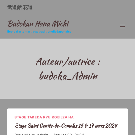
Aller
au
武道館 花道
contenu
Budokan Hana Michi
Ecole d'arts martiaux traditionelle japonaise
Auteur/autrice :
budoka_Admin
STAGE TAKEDA RYU KOBILZA HA
Stage Saint Geniès-de-Comolas 16 & 17 mars 2024