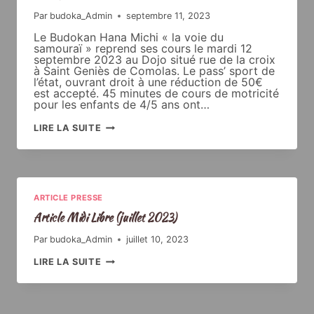
Par
budoka_Admin
septembre 11, 2023
Le Budokan Hana Michi « la voie du
samouraï » reprend ses cours le mardi 12
septembre 2023 au Dojo situé rue de la croix
à Saint Geniès de Comolas. Le pass’ sport de
l’état, ouvrant droit à une réduction de 50€
est accepté. 45 minutes de cours de motricité
pour les enfants de 4/5 ans ont…
REVUE
LIRE LA SUITE
MUNICIPALE
ST
GENIÈS
DE
COMOLAS
(SEPTEMBRE
2023)
ARTICLE PRESSE
Article Midi Libre (juillet 2023)
Par
budoka_Admin
juillet 10, 2023
ARTICLE
LIRE LA SUITE
MIDI
LIBRE
(JUILLET
2023)