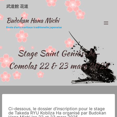
Aller
au
武道館 花道
contenu
Budokan Hana Michi
Ecole d'arts martiaux traditionelle japonaise
Stage Saint Geniès-de-
Comolas 22 & 23 mars 2025
Ci-dessous, le dossier d’inscription pour le stage
de Takeda RYU Kobilza Ha organisé par Budokan